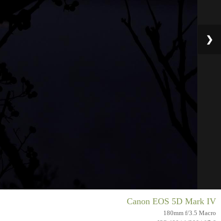
❯
Canon EOS 5D Mark IV
180mm f/3.5 Macro