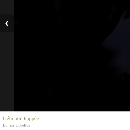
❮
Gélinotte huppée
Bonasa umbellus