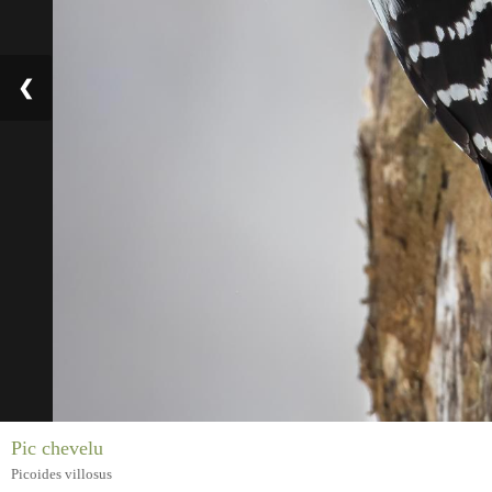
❮
Pic chevelu
Picoides villosus