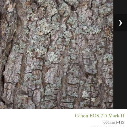
❯
Canon EOS 7D Mark II
600mm f/4 IS