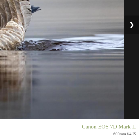
❯
Canon EOS 7D Mark II
600mm f/4 IS