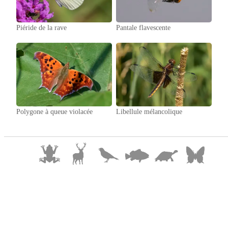
Piéride de la rave
Pantale flavescente
Polygone à queue violacée
Libellule mélancolique
© 2025 William Lévesqu
e