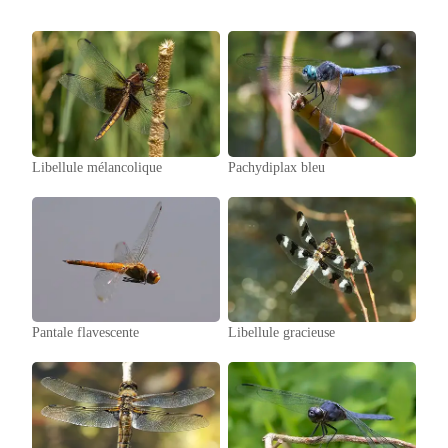
Libellule mélancolique
Pachydiplax bleu
Pantale flavescente
Libellule gracieuse