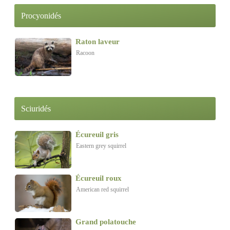
Procyonidés
Raton laveur
Racoon
Sciuridés
Écureuil gris
Eastern grey squirrel
Écureuil roux
American red squirrel
Grand polatouche