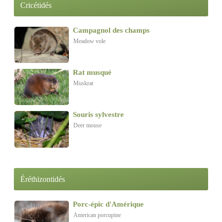
Cricétidés
Campagnol des champs
Meadow vole
Rat musqué
Muskrat
Souris sylvestre
Deer mouse
Éréthizontidés
Porc-épic d'Amérique
American porcupine