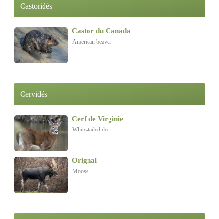
Castoridés
Castor du Canada
American beaver
Cervidés
Cerf de Virginie
White-tailed deer
Orignal
Moose