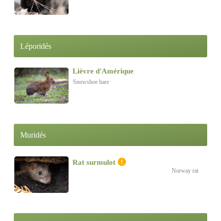
Léporidés
Lièvre d'Amérique
Snowshoe hare
Muridés
Rat surmulot
Norway rat