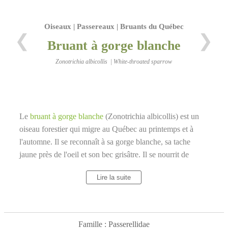
Oiseaux | Passereaux | Bruants du Québec
❮
❯
Bruant à gorge blanche
Zonotrichia albicollis | White-throated sparrow
Le
bruant à gorge blanche
(Zonotrichia albicollis) est un
oiseau forestier qui migre au Québec au printemps et à
l'automne. Il se reconnaît à sa gorge blanche, sa tache
jaune près de l'oeil et son bec grisâtre. Il se nourrit de
graines, d'insectes et de fruits. Il niche dans les forêts
Lire la suite
mixtes ou décidues du sud du Canada et du nord des États-
Unis. C'est une espèce exceptionnelle par la présence de
deux formes qui s'accouplent entre elles.
Famille : Passerellidae