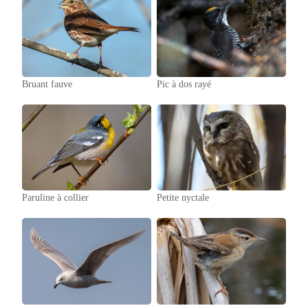
Bruant fauve
Pic à dos rayé
Paruline à collier
Petite nyctale