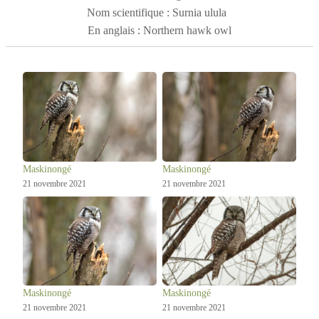
Son bec est jaune et très recourbé. Elle ressemble à un
Nom scientifique : Surnia ulula
faucon en vol, d'où son nom anglais de Northern hawk
En anglais : Northern hawk owl
owl.
Maskinongé
Maskinongé
21 novembre 2021
21 novembre 2021
Maskinongé
Maskinongé
21 novembre 2021
21 novembre 2021