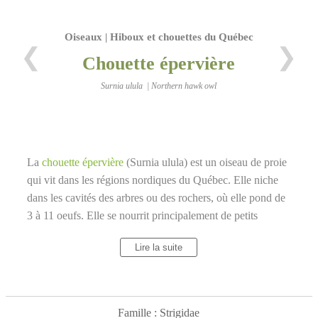
Oiseaux | Hiboux et chouettes du Québec
❮
❯
Chouette épervière
Surnia ulula | Northern hawk owl
La
chouette épervière
(Surnia ulula) est un oiseau de proie
qui vit dans les régions nordiques du Québec. Elle niche
dans les cavités des arbres ou des rochers, où elle pond de
3 à 11 oeufs. Elle se nourrit principalement de petits
mammifères, comme les lemmings ou les écureuils, mais
Lire la suite
aussi d'oiseaux. Elle chasse de jour, en utilisant sa vue et
son ouïe. Elle a un plumage brun tacheté de blanc sur le
dos et blanc rayé de brun sur le ventre. Sa tête est ronde,
avec une face pâle entourée de noir et des yeux jaunes.
Famille : Strigidae