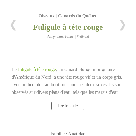
Oiseaux | Canards du Québec
❮
❯
Fuligule à tête rouge
Aythya americana | Redhead
Le
fuligule à tête rouge
, un canard plongeur originaire
d'Amérique du Nord, a une tête rouge vif et un corps gris,
avec un bec bleu au bout noir pour les deux sexes. Ils sont
observés sur divers plans d'eau, tels que les marais d'eau
douce et les étangs peu profonds bordés de végétation
Lire la suite
dense. Les mâles émettent un miaulement et les femelles
un couac doux. Ils nichent dans la végétation au-dessus de
l'eau et ont une couvaison de 22 à 28 jours pour 9 à 11
oeufs. Les poussins sont nidifuges et volent vers l'âge de
Famille : Anatidae