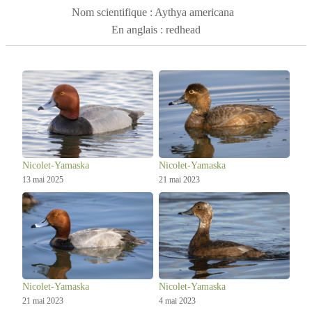
60 à 65 jours. Le
fuligule à tête rouge
mesure 43 à 58 cm,
Nom scientifique : Aythya americana
avec une envergure de 74 à 89 cm et un poids de 971 à
En anglais : redhead
1107 g. Les ailes présentent une bande grise en vol. Les
femelles sont brunâtres tandis que les mâles ont une tête
rouge vif et un oeil doré.
Nicolet-Yamaska
Nicolet-Yamaska
13 mai 2025
21 mai 2023
Nicolet-Yamaska
Nicolet-Yamaska
21 mai 2023
4 mai 2023