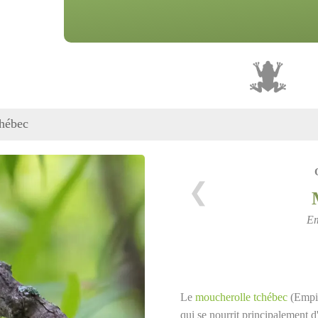
hébec
❮
Em
Le
moucherolle tchébec
(Empid
qui se nourrit principalement d'