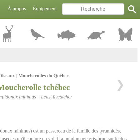
À propos
Équipement
Oiseaux | Moucherolles du Québec
❯
Moucherolle tchébec
pidonax minimus | Least flycatcher
onax minimus) est un passereau de la famille des tyrannidés,
insectes qu'il capture en vol. Il a un plumage gris-brun sur le dos