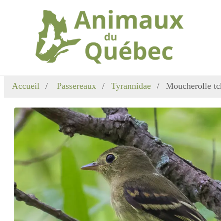
Accueil
Passereaux
Tyrannidae
Moucherolle tc