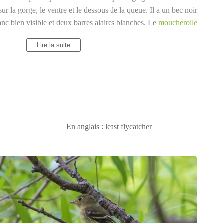
 sur la gorge, le ventre et le dessous de la queue. Il a un bec noir
lanc bien visible et deux barres alaires blanches. Le
moucherolle
ixtes ou de conifères, où il construit un nid en forme de coupe
Lire la suite
 et des mousses, qu'il place dans une fourche d'arbre ou un trou. Il
ncs tachetés de brun. Le
moucherolle tchébec
est un oiseau
que et en Amérique centrale. Il est considéré comme une espèce
En anglais : least flycatcher