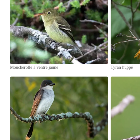
Moucherolle à ventre jaune
Tyran huppé