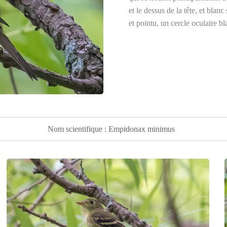
et le dessus de la tête, et blanc
et pointu, un cercle oculaire b
tchébec
niche dans les forêts m
avec des brindilles, des herbes
pond de trois à cinq oeufs bla
migrateur qui hiverne au Mexi
commune et peu menacée.
Nom scientifique : Empidonax minimus