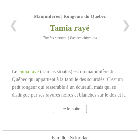
Mammifères | Rongeurs du Québec
❮
❯
Tamia rayé
Tamias striatus | Eastern chipmunk
Le
tamia rayé
(Tamias striatus) est un mammifère du
Québec qui appartient à la famille des sciuridés. C'est un
petit rongeur qui ressemble à un écureuil, mais qui se
distingue par ses rayures noires et blanches sur le dos et la
tête. Il se nourrit de graines, de noix, de fruits, d'insectes et
Lire la suite
de champignons. Il stocke sa nourriture dans des cachettes
souterraines qu'il creuse avec ses griffes. Il hiberne pendant
l'hiver et se réveille périodiquement pour manger. Il mesure
entre 20 et 30 cm de long et pèse entre 70 et 140 g. Il vit
Famille : Sciuridae