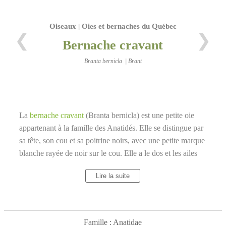
Oiseaux | Oies et bernaches du Québec
❮
❯
Bernache cravant
Branta bernicla | Brant
La
bernache cravant
(Branta bernicla) est une petite oie
appartenant à la famille des Anatidés. Elle se distingue par
sa tête, son cou et sa poitrine noirs, avec une petite marque
blanche rayée de noir sur le cou. Elle a le dos et les ailes
brun foncé, le ventre gris et la queue noire. Elle se nourrit
Lire la suite
principalement d'algues marines qu'elle arrache avec son
bec court et épais. Elle niche dans l'Arctique, sur les îles ou
les côtes rocheuses. Elle migre le long des côtes et des
estuaires, où elle forme de grands groupes bruyants. Elle
Famille : Anatidae