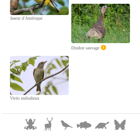
Jaseur d'Amérique
Dindon sauvage
Viréo mélodieux
© 2025 William Lévesqu
e