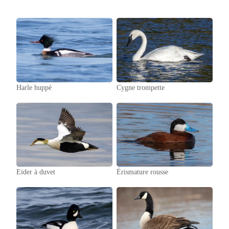
Harle huppé
Cygne trompette
Eider à duvet
Érismature rousse