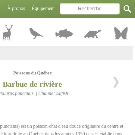
À propos
Équipement
Poissons du Québec
❯
Barbue de rivière
ctalurus punctatus | Channel catfish
 punctatus) est un poisson-chat d'eau douce originaire du centre et
té introduite au Québec dans les années 1950 et s'est établie dans