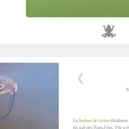
❮
I
La
barbue de rivière
(Ictalurus
du sud des États-Unis. Elle a é