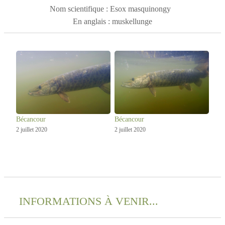
Il est très apprécié des pêcheurs sportifs, qui le
Nom scientifique : Esox masquinongy
surnomment aussi le poisson aux 1 000 lancers, pour sa
En anglais : muskellunge
taille, sa force et sa rareté. Le
maskinongé
est une espèce
vulnérable qui fait l'objet de mesures de protection et de
gestion.
Bécancour
Bécancour
2 juillet 2020
2 juillet 2020
INFORMATIONS À VENIR...