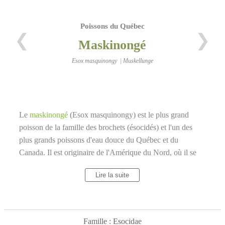
Poissons du Québec
❮
❯
Maskinongé
Esox masquinongy | Muskellunge
Le
maskinongé
(Esox masquinongy) est le plus grand
poisson de la famille des brochets (ésocidés) et l'un des
plus grands poissons d'eau douce du Québec et du
Canada. Il est originaire de l'Amérique du Nord, où il se
rencontre principalement dans les lacs et les rivières à
Lire la suite
faible courant, riches en végétation. Il est surnommé le
requin ou le tigre d'eau douce, car c'est un prédateur
vorace qui se nourrit de grosses proies, comme des
poissons, des amphibiens, des mammifères ou des oiseaux.
Famille : Esocidae