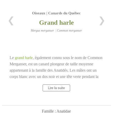
Oiseaux | Canards du Québec
❮
❯
Grand harle
Mergus merganser | Common merganser
Le
grand harle
, également connu sous le nom de Common
Merganser, est un canard plongeur de taille moyenne
appartenant à la famille des Anatidés. Les mâles ont un
corps blanc avec un dos noir et une tête verte pendant la
saison de reproduction, tandis que les femelles ont une tête
Lire la suite
rousse qui contraste avec le blanc de leur cou et de leur
poitrine. Les mâles immatures ressemblent à la femelle. En
vol, le mâle a une tache blanche marquée d'une ligne noire
sur l'aile, tandis que le blanc de la femelle est limité à
Famille : Anatidae