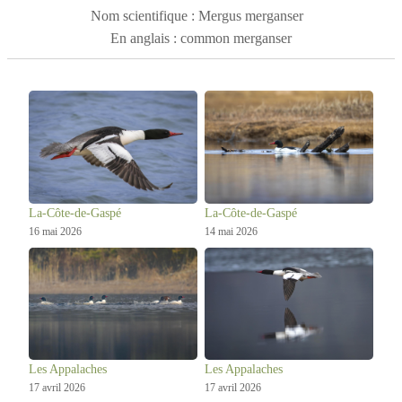
l'arrière de l'aile. Les
grand harle
s sont principalement
Nom scientifique : Mergus merganser
observés en eau douce, nichant dans des trous d'arbre ou
En anglais : common merganser
au sol près des lacs et des rivières en forêt. La femelle
couve huit oeufs pendant environ un mois et les jeunes
quittent le nid pour leur premier vol à l'âge de 60 à 70
jours.
La-Côte-de-Gaspé
La-Côte-de-Gaspé
16 mai 2026
14 mai 2026
Les Appalaches
Les Appalaches
17 avril 2026
17 avril 2026