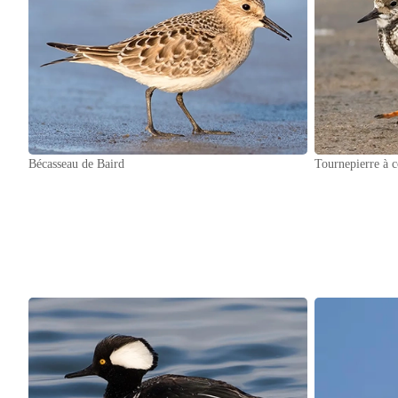
Bécasseau de Baird
Tournepierre à c