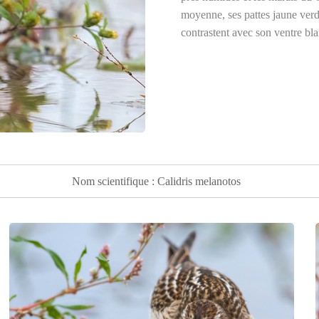
moyenne, ses pattes jaune verdâ
contrastent avec son ventre bl
plumage. Le
bécasseau à poitr
petits crustacés. Il niche dans
Nom scientifique : Calidris melanotos