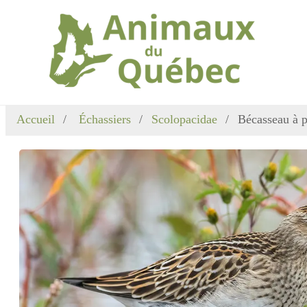
Accueil
Échassiers
Scolopacidae
Bécasseau à p