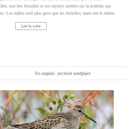
tre, son bec brunâtre et ses rayures serrées sur la poitrine qui
anc. Les mâles sont plus gros que les femelles, mais ont le même
ine cendrée
se nourrit principalement d'insectes, de vers et de
Lire la suite
 la toundra arctique et hiverne en Amérique du Sud.
En anglais : pectoral sandpiper