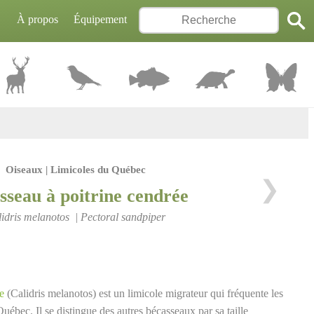
À propos
Équipement
Oiseaux | Limicoles du Québec
❯
sseau à poitrine cendrée
idris melanotos | Pectoral sandpiper
e
(Calidris melanotos) est un limicole migrateur qui fréquente les
uébec. Il se distingue des autres bécasseaux par sa taille