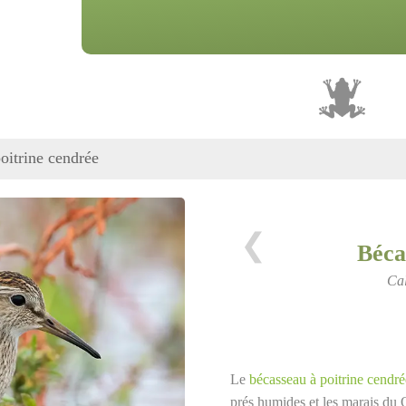
oitrine cendrée
❮
Béca
Cal
Le
bécasseau à poitrine cendré
prés humides et les marais du Q