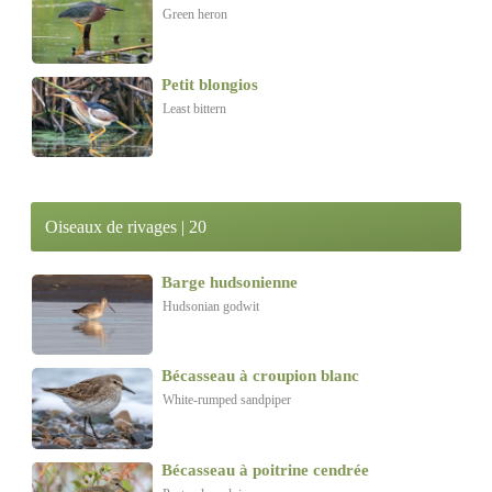
discrets et fascinants sont principalement observés lors
Green heron
de leurs haltes migratoires dans nos régions.
Petit blongios
Least bittern
Oiseaux de rivages | 20
Barge hudsonienne
Hudsonian godwit
Bécasseau à croupion blanc
White-rumped sandpiper
Bécasseau à poitrine cendrée