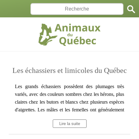
Les échassiers et limicoles du Québec
Les grands échassiers possèdent des plumages très
variés, avec des couleurs sombres chez les hérons, plus
claires chez les butors et blancs chez plusieurs espèces
d'aigrettes. Les mâles et les femelles ont généralement
un plumage similaire, bien que des différences notables
Lire la suite
existent entre les adultes et les juvéniles chez certaines
espèces. Ces oiseaux sont dotés de longues pattes et