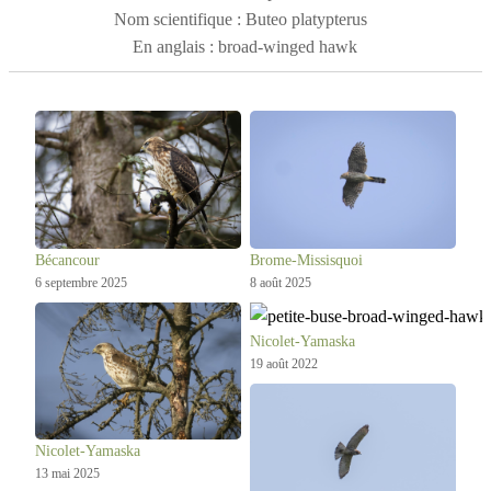
arbres, où elle pond de deux à quatre oeufs par an.
Nom scientifique : Buteo platypterus
En anglais : broad-winged hawk
Bécancour
Brome-Missisquoi
6 septembre 2025
8 août 2025
Nicolet-Yamaska
19 août 2022
Nicolet-Yamaska
13 mai 2025