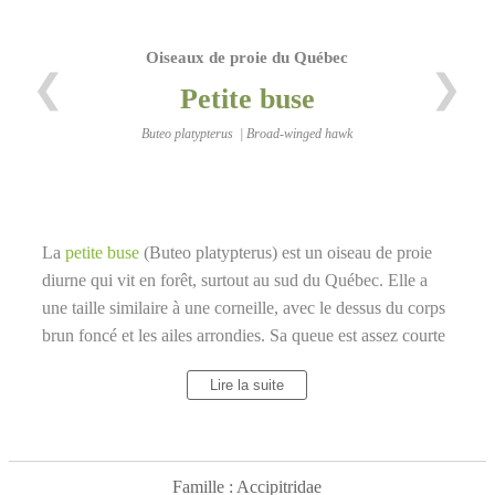
Oiseaux de proie du Québec
❮
❯
Petite buse
Buteo platypterus | Broad-winged hawk
La
petite buse
(Buteo platypterus) est un oiseau de proie
diurne qui vit en forêt, surtout au sud du Québec. Elle a
une taille similaire à une corneille, avec le dessus du corps
brun foncé et les ailes arrondies. Sa queue est assez courte
et présente deux bandes foncées et une bande blanche sous
Lire la suite
la queue. Le dessous des ailes est blanc avec le contour
foncé. La tête est foncée avec un menton pâle. La
petite
buse
se nourrit principalement de petits mammifères,
d'oiseaux et de reptiles. Elle construit son nid dans les
Famille : Accipitridae